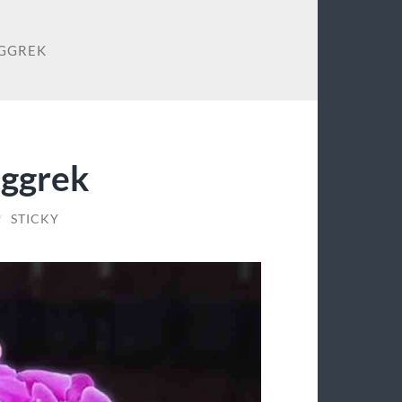
GGREK
nggrek
/
STICKY