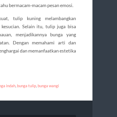
ri tahu bermacam-macam pesan emosi.
uat, tulip kuning melambangkan
esucian. Selain itu, tulip juga bisa
auan, menjadikannya bunga yang
atan. Dengan memahami arti dan
 menghargai dan memanfaatkan estetika
nga indah
,
bunga tulip
,
bunga wangi